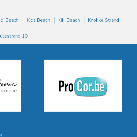
ndi Beach
Kids Beach
Kiki Beach
Knokke Strand
utestrand 19
R