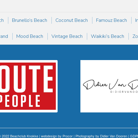
ch
Brunello’s Beach
Coconut Beach
Famouz Beach
I
rand
Mood Beach
Vintage Beach
Waikiki’s Beach
Zo
 2022 Beachclub Knokke | webdesign by
Procor
| Photography by
Didier Van Dooren
|
GDP